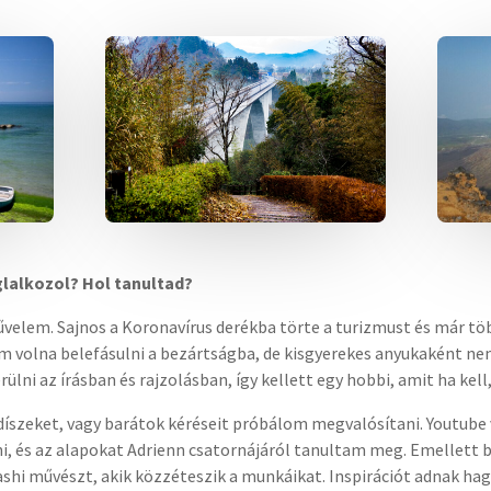
glalkozol? Hol tanultad?
űvelem. Sajnos a Koronavírus derékba törte a turizmust és már tö
 volna belefásulni a bezártságba, de kisgyerekes anyukaként ne
ni az írásban és rajzolásban, így kellett egy hobbi, amit ha kell,
díszeket, vagy barátok kéréseit próbálom megvalósítani. Youtube
ni, és az alapokat Adrienn csatornájáról tanultam meg. Emellett
hi művészt, akik közzéteszik a munkáikat. Inspirációt adnak h