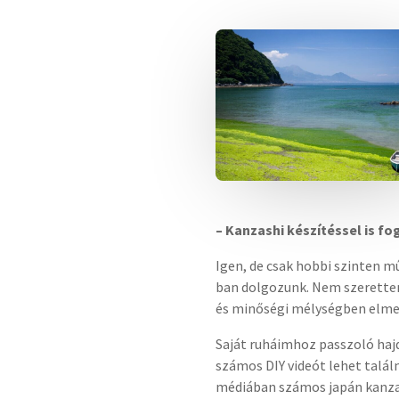
– Kanzashi készítéssel is fo
Igen, de csak hobbi szinten m
ban dolgozunk. Nem szerettem
és minőségi mélységben elmerül
Saját ruháimhoz passzoló haj
számos DIY videót lehet talál
médiában számos japán kanzas