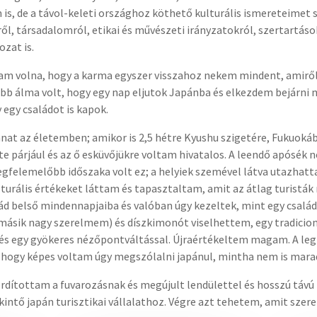
s, de a távol-keleti országhoz köthető kulturális ismereteimet 
l, társadalomról, etikai és művészeti irányzatokról, szertartás
zat is.
tam volna, hogy a karma egyszer visszahoz nekem mindent, amiről
 álma volt, hogy egy nap eljutok Japánba és elkezdem bejárni m
egy családot is kapok.
lanat az életemben; amikor is 2,5 hétre Kyushu szigetére, Fukuo
te párjául és az ő esküvőjükre voltam hivatalos. A leendő apósék 
egfelemelőbb időszaka volt ez; a helyiek szemével látva utazhat
ulturális értékeket láttam és tapasztaltam, amit az átlag turisták
d belső mindennapjaiba és valóban úgy kezeltek, mint egy család
ásik nagy szerelmem) és díszkimonót viselhettem, egy tradicioná
al és egy gyökeres nézőpontváltással. Újraértékeltem magam. A l
 hogy képes voltam úgy megszólalni japánul, mintha nem is maradt
rdítottam a fuvarozásnak és megújult lendülettel és hosszú távú
kintő japán turisztikai vállalathoz. Végre azt tehetem, amit sze