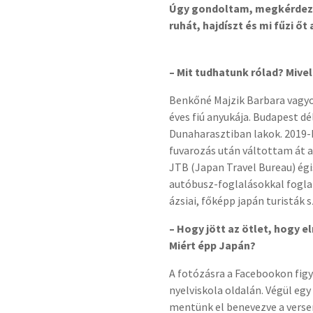
Úgy gondoltam, megkérdezem 
ruhát, hajdíszt és mi fűzi ő
– Mit tudhatunk rólad? Mivel
Benkőné Majzik Barbara vagyok
éves fiú anyukája. Budapest d
Dunaharasztiban lakok. 2019-
fuvarozás után váltottam át a
JTB (Japan Travel Bureau) ég
autóbusz-foglalásokkal fogl
ázsiai, főképp japán turisták 
– Hogy jött az ötlet, hogy e
Miért épp Japán?
A fotózásra a Facebookon fig
nyelviskola oldalán. Végül eg
mentünk el benevezve a versen