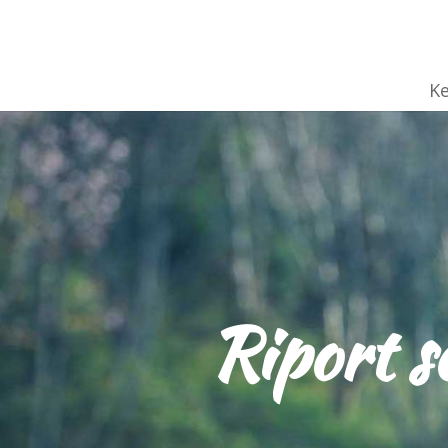
K
Riport s