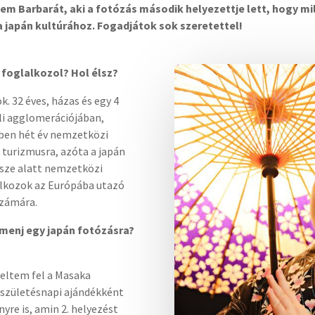
Barbarát, aki a fotózás második helyezettje lett, hogy mily
t a japán kultúrához. Fogadjátok sok szeretettel!
 foglalkozol? Hol élsz?
. 32 éves, házas és egy 4
éli agglomerációjában,
ben hét év nemzetközi
 turizmusra, azóta a japán
isze alatt nemzetközi
alkozok az Európába utazó
számára.
lmenj egy japán fotózásra?
yeltem fel a Masaka
y születésnapi ajándékként
yre is, amin 2. helyezést