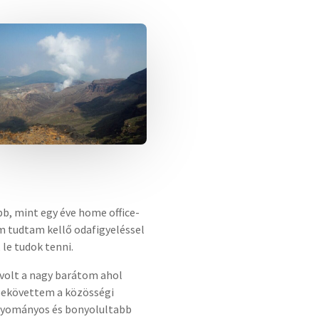
bb, mint egy éve home office-
m tudtam kellő odafigyeléssel
 le tudok tenni.
 volt a nagy barátom ahol
 bekövettem a közösségi
agyományos és bonyolultabb