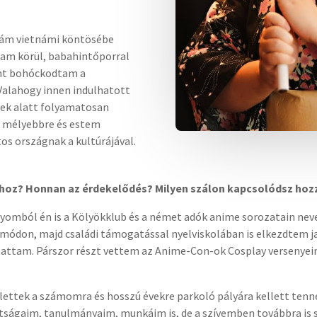
yám vietnámi köntösébe
ekam körül, babahintőporral
ént bohóckodtam a
Valahogy innen indulhatott
vek alatt folyamatosan
 mélyebbre és estem
os országnak a kultúrájával.
nhoz? Honnan az érdekelődés? Milyen szálon kapcsolódsz hoz
yomból én is a Kölyökklub és a német adók anime sorozatain nev
 módon, majd családi támogatással nyelviskolában is elkezdtem ja
tattam. Párszor részt vettem az Anime-Con-ok Cosplay versenyein
i lettek a számomra és hosszú évekre parkoló pályára kellett tenn
tságaim, tanulmányaim, munkáim is, de a szívemben továbbra is