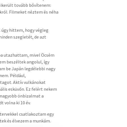
sikerült tovább bővítenem:
okról. Filmeket néztem és néha
 úgy hittem, hogy végleg
inden szegletét, de azt
kába utazhattam, mivel Öcsém
nem beszéltek angolul, így
tam be Japán legdélebbi nagy
 nem. Például,
tagot. Aktív vulkánokat
lis esküvőn. Ez felért nekem
egnagyobb önbizalmat a
 volna ki 10 év.
 tervekkel csatlakoztam egy
retek és élvezem a munkám.