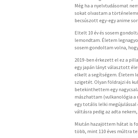
Még ha a nyelvtudásomat nem i
sokat olvastam a történelemrő
becsúszott egy-egy anime soro
Eltelt 10 év és sosem gondol
lemondtam. Életem legnagyobb
sosem gondoltam volna, hogy 
2019-ben érkezett el ez a pil
egy japán lányt választott éle
elkelt a segítségem. Életem l
szigetét. Olyan földrajzi és k
betekinthettem egy nagycsalá
mászhattam (vulkanológia a m
egy totális lelki megújuláss
váltásra pedig az adta nekem,
Miután hazajöttem hátat is fo
több, mint 110 éves múltra te