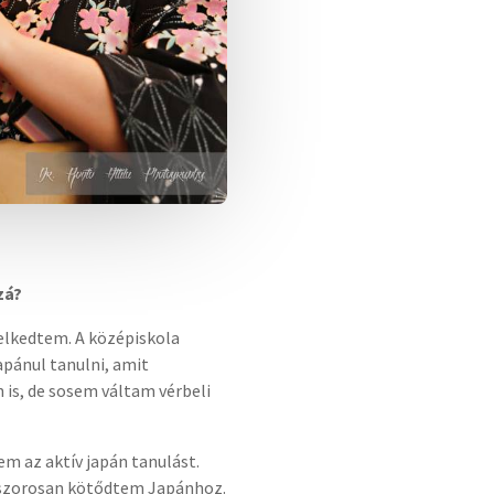
zá?
elkedtem. A középiskola
pánul tanulni, amit
 is, de sosem váltam vérbeli
em az aktív japán tanulást.
 szorosan kötődtem Japánhoz.