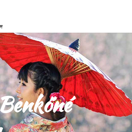
– Benkőné
a