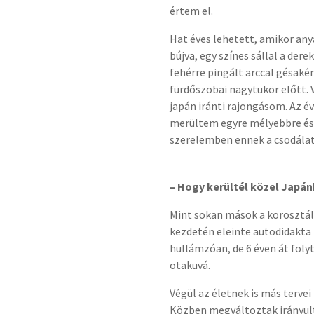
értem el.
Hat éves lehetett, amikor an
bújva, egy színes sállal a der
fehérre pingált arccal gésak
fürdőszobai nagytükör előtt. 
japán iránti rajongásom. Az é
merültem egyre mélyebbre és
szerelemben ennek a csodálat
– Hogy kerültél közel Japá
Mint sokan mások a korosztál
kezdetén eleinte autodidakta
hullámzóan, de 6 éven át foly
otakuvá.
Végül az életnek is más terve
Közben megváltoztak irányul