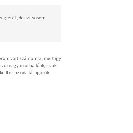
zegletét, de azt sosem
y öröm volt számomra, mert így
ezői nagyon odaadóak, és aki
eskedtek az oda látogatók