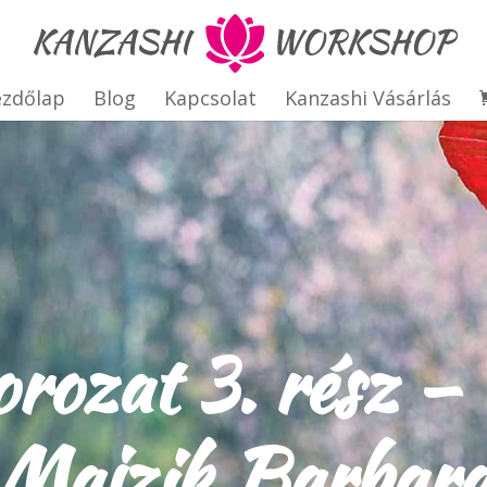
ezdőlap
Blog
Kapcsolat
Kanzashi Vásárlás
orozat 3. rész 
Majzik Barbar