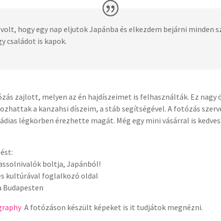
olt, hogy egy nap eljutok Japánba és elkezdem bejárni minden s
y családot is kapok.
zás zajlott, melyen az én hajdíszeimet is felhasználták. Ez nag
zhattak a kanzahsi díszeim, a stáb segítségével. A fotózás szerv
saládias légkörben érezhette magát. Még egy mini vásárral is kedv
ést:
assolnivalók boltja, Japánból!
és kultúrával foglalkozó oldal
la Budapesten
ography
A fotózáson készült képeket is it tudjátok megnézni.