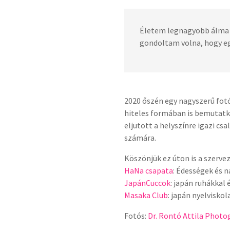
Életem legnagyobb álma v
gondoltam volna, hogy eg
2020 őszén egy nagyszerű fotó
hiteles formában is bemutatko
eljutott a helyszínre igazi c
számára.
Köszönjük ez úton is a szervez
HaNa csapata
: Édességek és n
JapánCuccok
: japán ruhákkal 
Masaka Club
: japán nyelvisko
Fotós:
Dr. Rontó Attila Phot